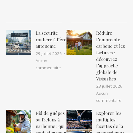
La sécurité
Réduire
routière à l’ère
l’empreinte
autonome
carbone et les
factures :
29 juillet 2026
découvrez
Aucun
l’approche
sur La sécurité routière à l’ère auton
commentaire
globale de
Vision Eco
28 juillet 2026
Aucun
sur Ré
commentaire
Nid de guêpes
Explorer les
ou frelons à
multiples
narbonne : qui
facettes de la
contacter pour
gymnastique :