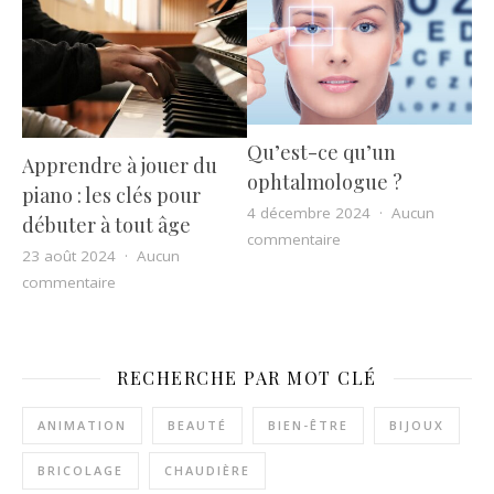
Qu’est-ce qu’un
Apprendre à jouer du
ophtalmologue ?
piano : les clés pour
4 décembre 2024
Aucun
débuter à tout âge
sur Qu’est-ce qu’un o
commentaire
23 août 2024
Aucun
sur Apprendre à jouer du piano : les clés pour débuter
commentaire
RECHERCHE PAR MOT CLÉ
ANIMATION
BEAUTÉ
BIEN-ÊTRE
BIJOUX
BRICOLAGE
CHAUDIÈRE