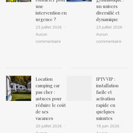
une
un univers
intervention en
diversifié et
urgence ?
dynamique
23 juillet 2026
23 juillet 2026
Aucun
Aucun
sur Nid de guêpes ou frelons à narbon
sur Ex
commentaire
commentaire
Location
IPTV VIP :
camping car
installation
pas cher :
facile et
astuces pour
activation
réduire le coût
rapide en
de ses
quelques
vacances
minutes
20 juillet 2026
18 juin 2026
Aucun
Aucun