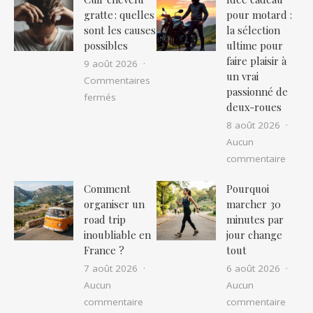
gratte : quelles
pour motard :
sont les causes
la sélection
possibles
ultime pour
faire plaisir à
9 août 2026
un vrai
Commentaires
passionné de
sur Cuir chevelu gratte : quelles sont les cau
fermés
deux-roues
8 août 2026
Aucun
sur Id
commentaire
Comment
Pourquoi
organiser un
marcher 30
road trip
minutes par
inoubliable en
jour change
France ?
tout
7 août 2026
6 août 2026
Aucun
Aucun
sur Comment organiser un road trip in
sur P
commentaire
commentaire