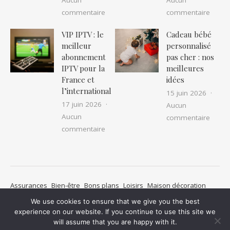
sur Location camping car pas cher : as
sur IP
commentaire
commentaire
VIP IPTV : le
Cadeau bébé
meilleur
personnalisé
abonnement
pas cher : nos
IPTV pour la
meilleures
France et
idées
l’international
15 juin 2026
17 juin 2026
Aucun
Aucun
sur Ca
commentaire
sur VIP IPTV : le meilleur abonnement I
commentaire
Assurances
Bien-être
Bons plans
Loisirs
Maison décoration
Métiers
Mode
Non classé
Pratique
Santé
We use cookies to ensure that we give you the best
Transports de personnes
Voyages
Mentions légales
experience on our website. If you continue to use this site we
will assume that you are happy with it.