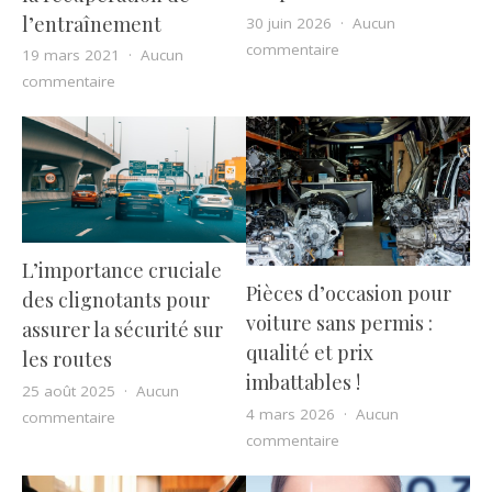
l’entraînement
30 juin 2026
Aucun
sur Le coffret bougies 
commentaire
19 mars 2021
Aucun
sur 7 choses que vous faites peut-être pour nuire à la
commentaire
L’importance cruciale
Pièces d’occasion pour
des clignotants pour
voiture sans permis :
assurer la sécurité sur
qualité et prix
les routes
imbattables !
25 août 2025
Aucun
4 mars 2026
Aucun
sur L’importance cruciale des clignotants pour assurer 
commentaire
sur Pièces d’occasion 
commentaire