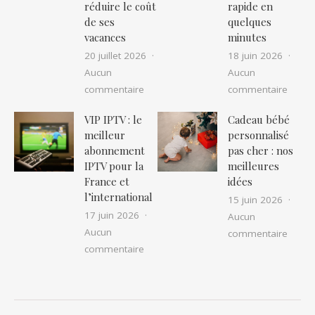
réduire le coût
rapide en
de ses
quelques
vacances
minutes
20 juillet 2026
18 juin 2026
Aucun
Aucun
sur Location camping car pas cher : as
sur IP
commentaire
commentaire
VIP IPTV : le
Cadeau bébé
meilleur
personnalisé
abonnement
pas cher : nos
IPTV pour la
meilleures
France et
idées
l’international
15 juin 2026
17 juin 2026
Aucun
Aucun
sur Ca
commentaire
sur VIP IPTV : le meilleur abonnement I
commentaire