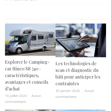
Explorer le Camping-
Les technologies de
car Itineo SB 740 :
scan et diagnostic du
caractéristiques,
bâti pour anticiper les
avantages et conseils
contraintes
d’achat
30 janvier 2026
Aucun
16 juillet 2024
Aucun
sur Les technologies d
commentaire
sur Explorer le Camping-car Itineo SB 740 : caractérist
commentaire