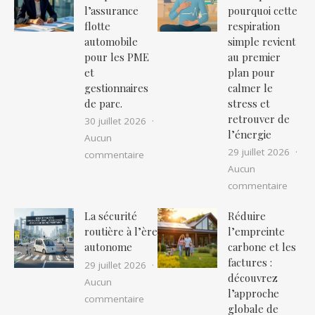
l’assurance
pourquoi cette
flotte
respiration
automobile
simple revient
pour les PME
au premier
et
plan pour
gestionnaires
calmer le
de parc.
stress et
retrouver de
30 juillet 2026
l’énergie
Aucun
29 juillet 2026
sur Le guide complet de l’assurance fl
commentaire
Aucun
sur Co
commentaire
La sécurité
Réduire
routière à l’ère
l’empreinte
autonome
carbone et les
factures :
29 juillet 2026
découvrez
Aucun
l’approche
sur La sécurité routière à l’ère auton
commentaire
globale de