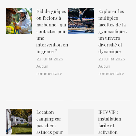
Nid de guêpes
Explorer les
ou frelons à
multiples
narbonne : qui
facettes de la
contacter pour
gymnastique :
une
un univers
intervention en
diversifié et
urgence ?
dynamique
23 juillet 2026
23 juillet 2026
Aucun
Aucun
sur Nid de guêpes ou frelons à narbon
sur Ex
commentaire
commentaire
Location
IPTV VIP :
camping car
installation
pas cher :
facile et
astuces pour
activation