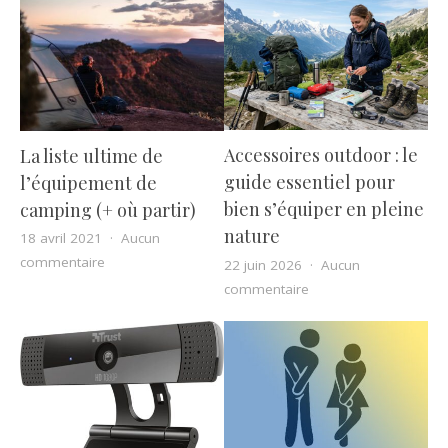
Accessoires outdoor : le
La liste ultime de
guide essentiel pour
l’équipement de
bien s’équiper en pleine
camping (+ où partir)
nature
18 avril 2021
Aucun
sur La liste ultime de l’équipement de camping (+ où pa
commentaire
22 juin 2026
Aucun
sur Accessoires outdoo
commentaire