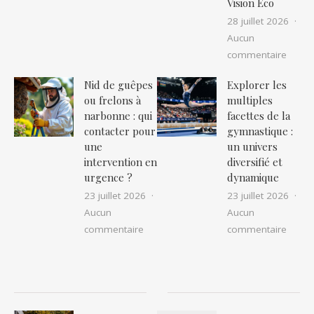
Vision Eco
28 juillet 2026
Aucun
sur Ré
commentaire
Nid de guêpes
Explorer les
ou frelons à
multiples
narbonne : qui
facettes de la
contacter pour
gymnastique :
une
un univers
intervention en
diversifié et
urgence ?
dynamique
23 juillet 2026
23 juillet 2026
Aucun
Aucun
sur Nid de guêpes ou frelons à narbon
sur Ex
commentaire
commentaire