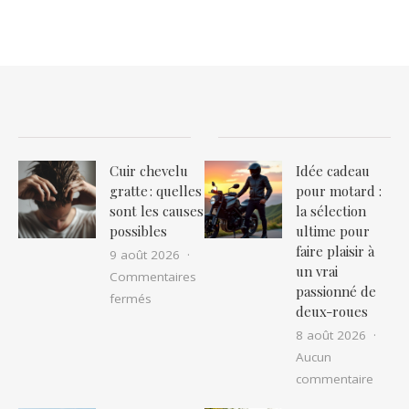
Cuir chevelu
Idée cadeau
gratte : quelles
pour motard :
sont les causes
la sélection
possibles
ultime pour
faire plaisir à
9 août 2026
un vrai
Commentaires
passionné de
sur Cuir chevelu gratte : quelles sont les cau
fermés
deux-roues
8 août 2026
Aucun
sur Id
commentaire