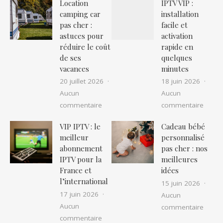
Location
IPTV VIP :
camping car
installation
pas cher :
facile et
astuces pour
activation
réduire le coût
rapide en
de ses
quelques
vacances
minutes
20 juillet 2026
18 juin 2026
Aucun
Aucun
sur Location camping car pas cher : as
sur IP
commentaire
commentaire
VIP IPTV : le
Cadeau bébé
meilleur
personnalisé
abonnement
pas cher : nos
IPTV pour la
meilleures
France et
idées
l’international
15 juin 2026
17 juin 2026
Aucun
Aucun
sur Ca
commentaire
sur VIP IPTV : le meilleur abonnement I
commentaire