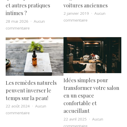
voitures anciennes
et autres pratiques
intimes ?
2 janvier 2019
Aucun
sur Le grand magnéti
commentaire
28 mai 2026
Aucun
sur Grossesse et sexualité : quel impact sur le BDSM e
commentaire
Idées simples pour
Les remèdes naturels
transformer votre salon
peuvent inverser le
en un espace
temps sur la peau!
confortable et
22 août 2024
Aucun
accueillant
sur Les remèdes naturels peuvent inverser le temps s
commentaire
22 avril 2025
Aucun
sur Idées simples pou
commentaire