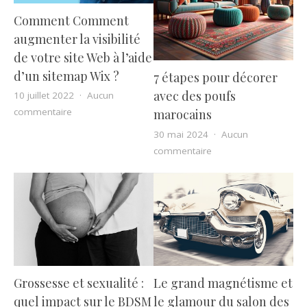
Comment Comment
augmenter la visibilité
de votre site Web à l’aide
d’un sitemap Wix ?
7 étapes pour décorer
avec des poufs
10 juillet 2022
Aucun
sur Comment Comment augmenter la visibilité de votre
commentaire
marocains
30 mai 2024
Aucun
sur 7 étapes pour dé
commentaire
Le grand magnétisme et
Grossesse et sexualité :
le glamour du salon des
quel impact sur le BDSM