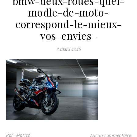
bmw-deux-roues-quel-
modle-de-moto-
correspond-le-mieux-
vos-envies-
5 mars 2026
Par Marise
Aucun commentaire