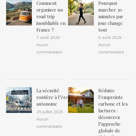
Comment
Pourquoi
organiser un
marcher 30
road trip
minutes par
inoubliable en
jour change
France ?
tout
7 août 2026
6 août 2026
Aucun
Aucun
sur Comment organiser un road trip in
sur P
commentaire
commentaire
La sécurité
Réduire
routière à l’ère
l’empreinte
autonome
carbone et les
factures :
29 juillet 2026
découvrez
Aucun
l’approche
sur La sécurité routière à l’ère auton
commentaire
globale de