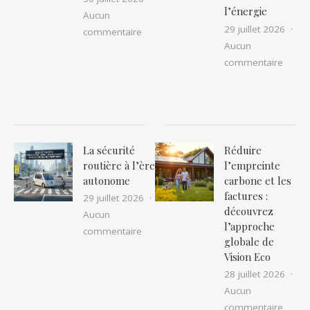
l’énergie
Aucun
29 juillet 2026
sur Le guide complet de l’assurance fl
commentaire
Aucun
sur Co
commentaire
La sécurité
Réduire
routière à l’ère
l’empreinte
autonome
carbone et les
factures :
29 juillet 2026
découvrez
Aucun
l’approche
sur La sécurité routière à l’ère auton
commentaire
globale de
Vision Eco
28 juillet 2026
Aucun
sur Ré
commentaire