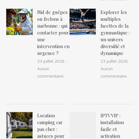
Nid de guêpes
Explorer les
ou frelons à
multiples
narbonne : qui
facettes de la
contacter pour
gymnastique :
une
un univers
intervention en
diversifié et
urgence ?
dynamique
23 juillet 2026
23 juillet 2026
Aucun
Aucun
sur Nid de guêpes ou frelons à narbon
sur Ex
commentaire
commentaire
Location
IPTV VIP :
camping car
installation
pas cher :
facile et
astuces pour
activation