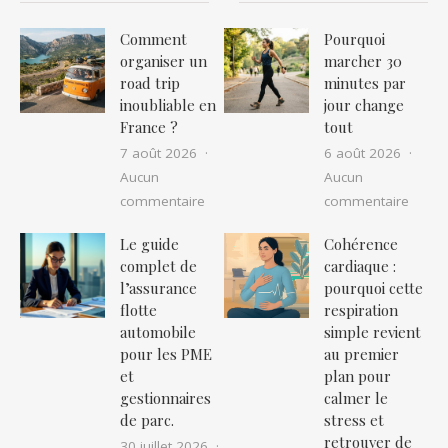
Comment
Pourquoi
organiser un
marcher 30
road trip
minutes par
inoubliable en
jour change
France ?
tout
7 août 2026
6 août 2026
Aucun
Aucun
sur Comment organiser un road trip in
sur P
commentaire
commentaire
Le guide
Cohérence
complet de
cardiaque :
l’assurance
pourquoi cette
flotte
respiration
automobile
simple revient
pour les PME
au premier
et
plan pour
gestionnaires
calmer le
de parc.
stress et
retrouver de
30 juillet 2026