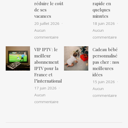
réduire le coût
rapide en
de ses
quelques
vacances
minutes
20 juillet 2026
18 juin 2026
Aucun
Aucun
sur Location camping car pas cher : as
sur IP
commentaire
commentaire
VIP IPTV : le
Cadeau bébé
meilleur
personnalisé
abonnement
pas cher : nos
IPTV pour la
meilleures
France et
idées
l’international
15 juin 2026
17 juin 2026
Aucun
Aucun
sur Ca
commentaire
sur VIP IPTV : le meilleur abonnement I
commentaire