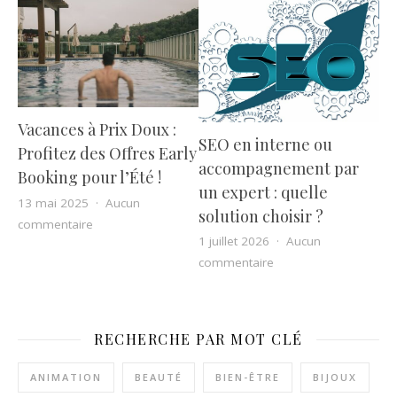
Vacances à Prix Doux :
SEO en interne ou
Profitez des Offres Early
accompagnement par
Booking pour l’Été !
un expert : quelle
13 mai 2025
Aucun
solution choisir ?
sur Vacances à Prix Doux : Profitez des Offres Early Bo
commentaire
1 juillet 2026
Aucun
sur SEO en interne ou
commentaire
RECHERCHE PAR MOT CLÉ
ANIMATION
BEAUTÉ
BIEN-ÊTRE
BIJOUX