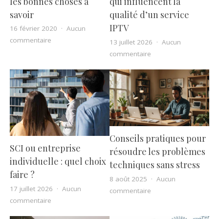
les bonnes choses à
qui influencent la
savoir
qualité d’un service
IPTV
16 février 2020
Aucun
sur Pannes sur disque dur : les bonnes choses à savo
commentaire
13 juillet 2026
Aucun
sur Les critères techni
commentaire
Conseils pratiques pour
SCI ou entreprise
résoudre les problèmes
individuelle : quel choix
techniques sans stress
faire ?
8 août 2025
Aucun
17 juillet 2026
Aucun
sur Conseils pratique
commentaire
sur SCI ou entreprise individuelle : quel choix faire ?
commentaire