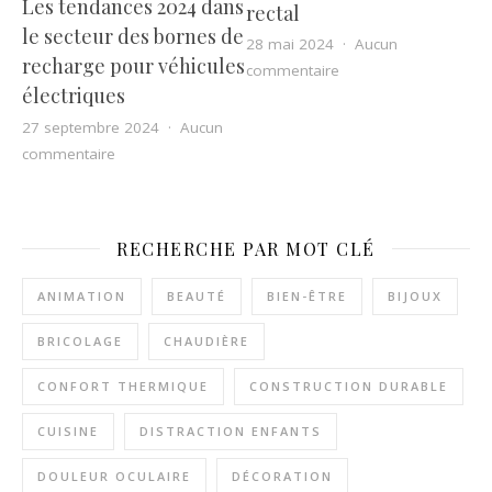
Les tendances 2024 dans
rectal
le secteur des bornes de
28 mai 2024
Aucun
recharge pour véhicules
sur Chirurgie du prola
commentaire
électriques
27 septembre 2024
Aucun
sur Les tendances 2024 dans le secteur des bornes de
commentaire
RECHERCHE PAR MOT CLÉ
ANIMATION
BEAUTÉ
BIEN-ÊTRE
BIJOUX
BRICOLAGE
CHAUDIÈRE
CONFORT THERMIQUE
CONSTRUCTION DURABLE
CUISINE
DISTRACTION ENFANTS
DOULEUR OCULAIRE
DÉCORATION