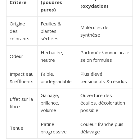
Critère
(poudres
(oxydation)
pures)
Origine
Feuilles &
Molécules de
des
plantes
synthèse
colorants
séchées
Herbacée,
Parfumée/amnoniacale
Odeur
neutre
selon formules
Impact eau
Faible,
Plus élevé,
& effluents
biodégradable
tensioactifs & résidus
Gainage,
Ouverture des
Effet sur la
brillance,
écailles, décoloration
fibre
volume
possible
Patine
Couleur franche puis
Tenue
progressive
délavage