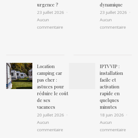
urgence ?
dynamique
23 juillet 2026
23 juillet 2026
Aucun
Aucun
sur Nid de guêpes ou frelons à narbon
sur Ex
commentaire
commentaire
Location
IPTV VIP :
camping car
installation
pas cher :
facile et
astuces pour
activation
réduire le coût
rapide en
de ses
quelques
vacances
minutes
20 juillet 2026
18 juin 2026
Aucun
Aucun
sur Location camping car pas cher : as
sur IP
commentaire
commentaire