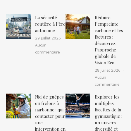
La sécurité
Réduire
routière à l’ère
l’empreinte
autonome
carbone et les
factures :
29 juillet 2026
découvrez
Aucun
l’approche
sur La sécurité routière à l’ère auton
commentaire
globale de
Vision Eco
28 juillet 2026
Aucun
sur Ré
commentaire
Nid de guêpes
Explorer les
ou frelons à
multiples
narbonne : qui
facettes de la
contacter pour
gymnastique :
une
un univers
intervention en
diversifié et