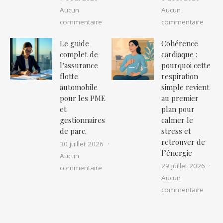
Aucun
Aucun
sur Comment organiser un road trip in
sur P
commentaire
commentaire
Le guide
Cohérence
complet de
cardiaque :
l’assurance
pourquoi cette
flotte
respiration
automobile
simple revient
pour les PME
au premier
et
plan pour
gestionnaires
calmer le
de parc.
stress et
retrouver de
30 juillet 2026
l’énergie
Aucun
29 juillet 2026
sur Le guide complet de l’assurance fl
commentaire
Aucun
sur Co
commentaire