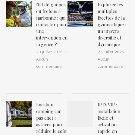
Nid de guêpes
Explorer les
ou frelons à
multiples
narbonne : qui
facettes de la
contacter pour
gymnastique :
une
un univers
intervention en
diversifié et
urgence ?
dynamique
23 juillet 2026
23 juillet 2026
Aucun
Aucun
sur Nid de guêpes ou frelons à narbon
sur Ex
commentaire
commentaire
Location
IPTV VIP :
camping car
installation
pas cher :
facile et
astuces pour
activation
réduire le coût
rapide en