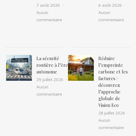
7 août 2026
6 août 2026
Aucun
Aucun
sur Comment organiser un road trip in
sur P
commentaire
commentaire
La sécurité
Réduire
routière à l’ère
l’empreinte
autonome
carbone et les
factures :
29 juillet 2026
découvrez
Aucun
l’approche
sur La sécurité routière à l’ère auton
commentaire
globale de
Vision Eco
28 juillet 2026
Aucun
sur Ré
commentaire