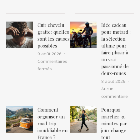
Cuir chevelu
Idée cadeau
gratte : quelles
pour motard :
sont les causes
la sélection
possibles
ultime pour
faire plaisir à
9 août 2026
un vrai
Commentaires
passionné de
sur Cuir chevelu gratte : quelles sont les cau
fermés
deux-roues
8 août 2026
Aucun
sur Id
commentaire
Comment
Pourquoi
organiser un
marcher 30
road trip
minutes par
inoubliable en
jour change
France ?
tout