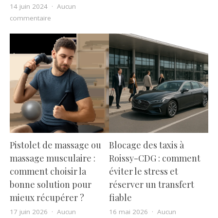
14 juin 2024
Aucun
sur Les différents types de thermomètres : lequel chois
commentaire
Pistolet de massage ou
Blocage des taxis à
massage musculaire :
Roissy-CDG : comment
comment choisir la
éviter le stress et
bonne solution pour
réserver un transfert
mieux récupérer ?
fiable
17 juin 2026
Aucun
16 mai 2026
Aucun