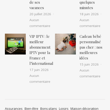
de ses
quelques
vacances
minutes
20 juillet 2026
18 juin 2026
Aucun
Aucun
sur Location camping car pas cher : as
sur IP
commentaire
commentaire
VIP IPTV : le
Cadeau bébé
meilleur
personnalisé
abonnement
pas cher : nos
IPTV pour la
meilleures
France et
idées
l’international
15 juin 2026
17 juin 2026
Aucun
Aucun
sur Ca
commentaire
sur VIP IPTV : le meilleur abonnement I
commentaire
Assurances
Bien-être
Bons plans
Loisirs
Maison décoration