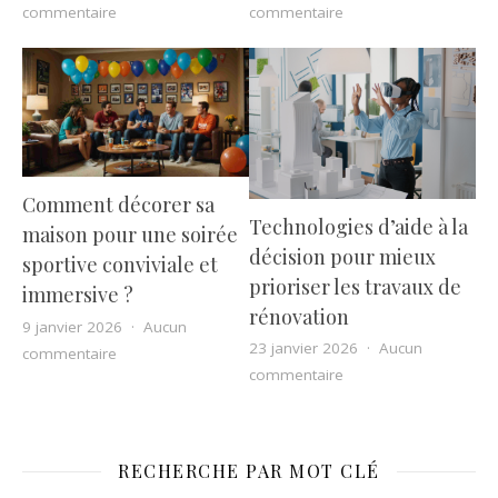
sur Pistolet de massage ou massage musculaire : com
sur Blocage des taxis 
commentaire
commentaire
Comment décorer sa
Technologies d’aide à la
maison pour une soirée
décision pour mieux
sportive conviviale et
prioriser les travaux de
immersive ?
rénovation
9 janvier 2026
Aucun
23 janvier 2026
Aucun
sur Comment décorer sa maison pour une soirée sport
commentaire
sur Technologies d’aid
commentaire
RECHERCHE PAR MOT CLÉ