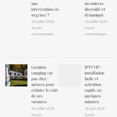
une
un univers
intervention en
diversifié et
urgence ?
dynamique
23 juillet 2026
23 juillet 2026
Aucun
Aucun
sur Nid de guêpes ou frelons à narbon
sur Ex
commentaire
commentaire
Location
IPTV VIP :
camping car
installation
pas cher :
facile et
astuces pour
activation
réduire le coût
rapide en
de ses
quelques
vacances
minutes
20 juillet 2026
18 juin 2026
Aucun
Aucun