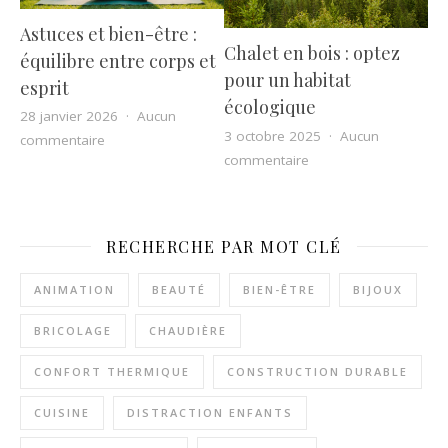
Astuces et bien-être :
Chalet en bois : optez
équilibre entre corps et
pour un habitat
esprit
écologique
28 janvier 2026
Aucun
3 octobre 2025
Aucun
sur Astuces et bien-être : équilibre entre corps et espri
commentaire
sur Chalet en bois : o
commentaire
RECHERCHE PAR MOT CLÉ
ANIMATION
BEAUTÉ
BIEN-ÊTRE
BIJOUX
BRICOLAGE
CHAUDIÈRE
CONFORT THERMIQUE
CONSTRUCTION DURABLE
CUISINE
DISTRACTION ENFANTS