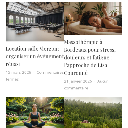
Massothérapie à
Location salle Vierzon :
Bordeaux pour stress,
organiser un événement
douleurs et fatigue :
réussi
l’approche de Lisa
Couronné
15 mars 2026
Commentaires
sur Location salle Vierzon : organiser un événement réussi
fermés
21 janvier 2026
Aucun
sur Massothérapie à B
commentaire