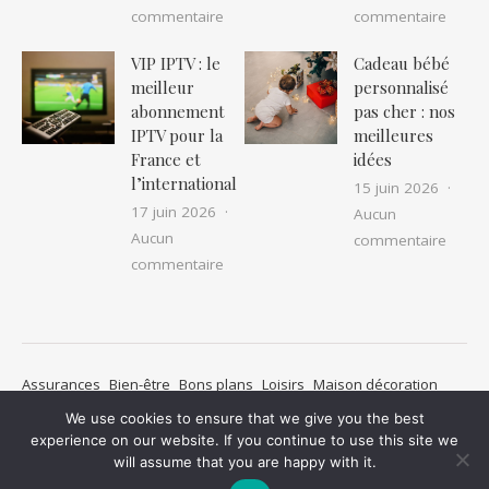
sur Location camping car pas cher : as
sur IP
commentaire
commentaire
VIP IPTV : le
Cadeau bébé
meilleur
personnalisé
abonnement
pas cher : nos
IPTV pour la
meilleures
France et
idées
l’international
15 juin 2026
17 juin 2026
Aucun
Aucun
sur Ca
commentaire
sur VIP IPTV : le meilleur abonnement I
commentaire
Assurances
Bien-être
Bons plans
Loisirs
Maison décoration
Métiers
Mode
Non classé
Pratique
Santé
We use cookies to ensure that we give you the best
Transports de personnes
Voyages
Mentions légales
experience on our website. If you continue to use this site we
will assume that you are happy with it.
Thème Ashe par
WP Royal
.