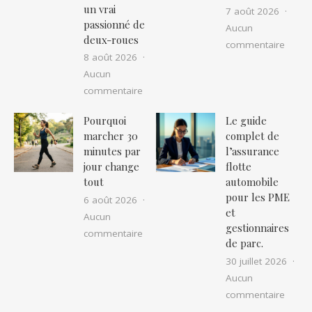
un vrai
7 août 2026
passionné de
Aucun
deux-roues
sur Co
commentaire
8 août 2026
Aucun
sur Idée cadeau pour motard : la sélec
commentaire
Pourquoi
Le guide
marcher 30
complet de
minutes par
l’assurance
jour change
flotte
tout
automobile
pour les PME
6 août 2026
et
Aucun
gestionnaires
sur Pourquoi marcher 30 minutes par 
commentaire
de parc.
30 juillet 2026
Aucun
sur Le
commentaire