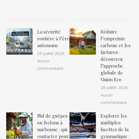
La sécurité
Réduire
routière à l’ère
l’empreinte
autonome
carbone et les
factures :
29 juillet 2026
découvrez
Aucun
l’approche
sur La sécurité routière à l’ère auton
commentaire
globale de
Vision Eco
28 juillet 2026
Aucun
sur Ré
commentaire
Nid de guêpes
Explorer les
ou frelons à
multiples
narbonne : qui
facettes de la
contacter pour
gymnastique :