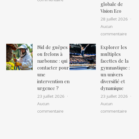
globale de
Vision Eco
28 juillet 2026
Aucun
sur Ré
commentaire
Nid de guêpes
Explorer les
ou frelons à
multiples
narbonne : qui
facettes de la
contacter pour
gymnastique :
une
un univers
intervention en
diversifié et
urgence ?
dynamique
23 juillet 2026
23 juillet 2026
Aucun
Aucun
sur Nid de guêpes ou frelons à narbon
sur Ex
commentaire
commentaire