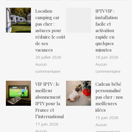
Location
IPTV VIP :
camping car
installation
pas cher :
facile et
astuces pour
activation
réduire le coût
rapide en
de ses
quelques
vacances
minutes
20 juillet 2026
18 juin 2026
Aucun
Aucun
sur Location camping car pas cher : as
sur IP
commentaire
commentaire
VIP IPTV : le
Cadeau bébé
meilleur
personnalisé
abonnement
pas cher : nos
IPTV pour la
meilleures
France et
idées
l’international
15 juin 2026
17 juin 2026
Aucun
Aucun
sur Ca
commentaire