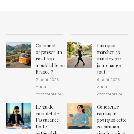
Comment
Pourquoi
organiser un
marcher 30
road trip
minutes par
inoubliable en
jour change
France ?
tout
7 août 2026
6 août 2026
Aucun
Aucun
sur Comment organiser un road trip in
sur P
commentaire
commentaire
Le guide
Cohérence
complet de
cardiaque :
l’assurance
pourquoi cette
flotte
respiration
automobile
simple revient