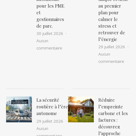
pour les PME
au premier
et
plan pour
gestionnaires
calmer le
de parc.
stress et
retrouver de
30 juillet 2026
l’énergie
Aucun
29 juillet 2026
sur Le guide complet de l’assurance fl
commentaire
Aucun
sur Co
commentaire
La sécurité
Réduire
routière à l’ère
l’empreinte
autonome
carbone et les
factures :
29 juillet 2026
découvrez
Aucun
l’approche
sur La sécurité routière à l’ère auton
commentaire