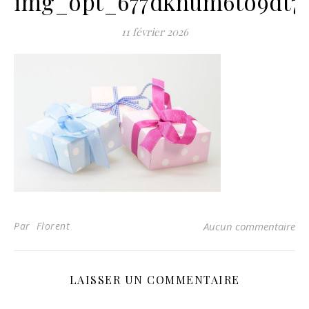
img_opt_677dknum6to9dt7
11 février 2026
Par Florent
Aucun commentaire
LAISSER UN COMMENTAIRE