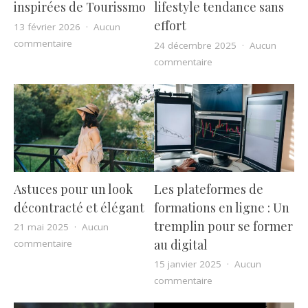
inspirées de Tourissmo
lifestyle tendance sans
effort
13 février 2026
Aucun
sur Les meilleures voitures à construire en briques i
commentaire
24 décembre 2025
Aucun
sur Beauté et mode au
commentaire
Astuces pour un look
Les plateformes de
décontracté et élégant
formations en ligne : Un
tremplin pour se former
21 mai 2025
Aucun
au digital
sur Astuces pour un look décontracté et élégant
commentaire
15 janvier 2025
Aucun
sur Les plateformes d
commentaire