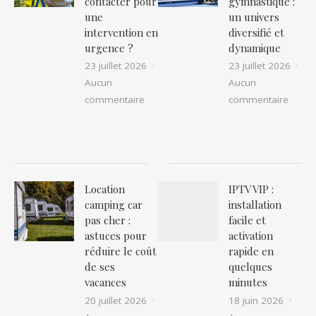
contacter pour
gymnastique :
une
un univers
intervention en
diversifié et
urgence ?
dynamique
23 juillet 2026
23 juillet 2026
Aucun
Aucun
sur Nid de guêpes ou frelons à narbon
sur Ex
commentaire
commentaire
Location
IPTV VIP :
camping car
installation
pas cher :
facile et
astuces pour
activation
réduire le coût
rapide en
de ses
quelques
vacances
minutes
20 juillet 2026
18 juin 2026