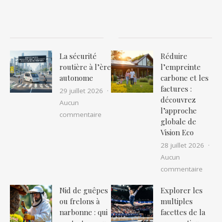
La sécurité
Réduire
routière à l’ère
l’empreinte
autonome
carbone et les
factures :
29 juillet 2026
découvrez
Aucun
l’approche
sur La sécurité routière à l’ère auton
commentaire
globale de
Vision Eco
28 juillet 2026
Aucun
sur Ré
commentaire
Nid de guêpes
Explorer les
ou frelons à
multiples
narbonne : qui
facettes de la