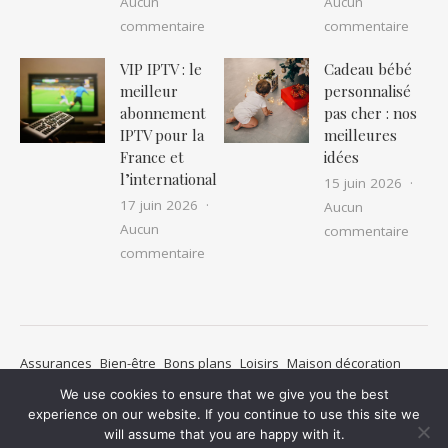
Aucun
Aucun
sur Location camping car pas cher : as
sur IP
commentaire
commentaire
VIP IPTV : le
Cadeau bébé
meilleur
personnalisé
abonnement
pas cher : nos
IPTV pour la
meilleures
France et
idées
l’international
15 juin 2026
17 juin 2026
Aucun
Aucun
sur Ca
commentaire
sur VIP IPTV : le meilleur abonnement I
commentaire
Assurances
Bien-être
Bons plans
Loisirs
Maison décoration
Métiers
Mode
Non classé
Pratique
Santé
We use cookies to ensure that we give you the best
Transports de personnes
Voyages
Mentions légales
experience on our website. If you continue to use this site we
will assume that you are happy with it.