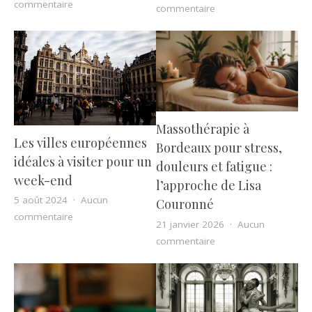
sur Tout ce qu’il faut savoir sur les plaques funéraires
commentaire
sur Les bienfaits de 
commentaire
Massothérapie à
Les villes européennes
Bordeaux pour stress,
idéales à visiter pour un
douleurs et fatigue :
week-end
l’approche de Lisa
5 août 2024
Aucun
Couronné
sur Les villes européennes idéales à visiter pour un 
commentaire
21 janvier 2026
Aucun
sur Massothérapie à B
commentaire