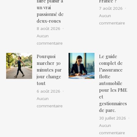
faire plaisir à
France ?
un vrai
7 août 2026
passionné de
Aucun
deux-roues
sur Co
commentaire
8 août 2026
Aucun
sur Idée cadeau pour motard : la sélec
commentaire
Pourquoi
Le guide
marcher 30
complet de
minutes par
l’assurance
jour change
flotte
tout
automobile
pour les PME
6 août 2026
et
Aucun
gestionnaires
sur Pourquoi marcher 30 minutes par 
commentaire
de parc.
30 juillet 2026
Aucun
sur Le
commentaire