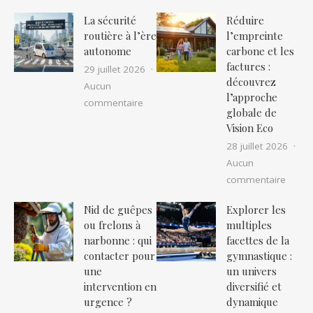
La sécurité
Réduire
routière à l’ère
l’empreinte
autonome
carbone et les
factures :
29 juillet 2026
découvrez
Aucun
l’approche
sur La sécurité routière à l’ère auton
commentaire
globale de
Vision Eco
28 juillet 2026
Aucun
sur Ré
commentaire
Nid de guêpes
Explorer les
ou frelons à
multiples
narbonne : qui
facettes de la
contacter pour
gymnastique :
une
un univers
intervention en
diversifié et
urgence ?
dynamique