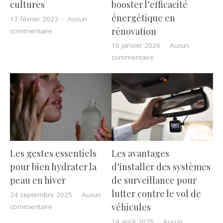
booster l’efficacité
cultures
énergétique en
17 février 2023
Aucun
rénovation
sur Se sentir libre et découvrir de nouvelles cultures
commentaire
16 janvier 2026
Aucun
sur Technologies intel
commentaire
Les avantages
Les gestes essentiels
d’installer des systèmes
pour bien hydrater la
de surveillance pour
peau en hiver
lutter contre le vol de
24 septembre 2025
Aucun
véhicules
sur Les gestes essentiels pour bien hydrater la peau e
commentaire
14 août 2025
Aucun