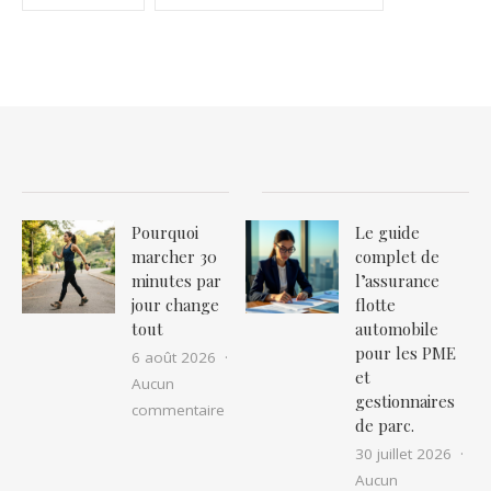
Pourquoi
Le guide
marcher 30
complet de
minutes par
l’assurance
jour change
flotte
tout
automobile
pour les PME
6 août 2026
et
Aucun
gestionnaires
sur Pourquoi marcher 30 minutes par 
commentaire
de parc.
30 juillet 2026
Aucun