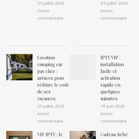
23 juillet 2026
23 juillet 2026
Aucun
Aucun
sur Nid de guêpes ou frelons à narbon
sur Ex
commentaire
commentaire
Location
IPTV VIP :
camping car
installation
pas cher :
facile et
astuces pour
activation
réduire le coût
rapide en
de ses
quelques
vacances
minutes
20 juillet 2026
18 juin 2026
Aucun
Aucun
sur Location camping car pas cher : as
sur IP
commentaire
commentaire
VIP IPTV : le
Cadeau bébé