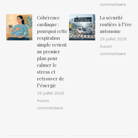
sur Le
commentaire
Cohérence
La sécurité
cardiaque :
routière à l’ère
pourquoi cette
autonome
respiration
29 juillet 2026
simple revient
Aucun
au premier
sur La
commentaire
plan pour
calmer le
stress et
retrouver de
l’énergie
29 juillet 2026
Aucun
sur Cohérence cardiaque : pourquoi cet
commentaire