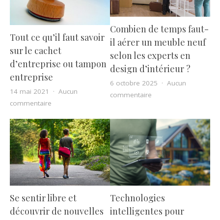
Combien de temps faut-
Tout ce qu’il faut savoir
il aérer un meuble neuf
sur le cachet
selon les experts en
d’entreprise ou tampon
design d’intérieur ?
entreprise
6 octobre 2025
Aucun
14 mai 2021
Aucun
sur Combien de temps 
commentaire
sur Tout ce qu’il faut savoir sur le cachet d’entrepris
commentaire
Technologies
Se sentir libre et
intelligentes pour
découvrir de nouvelles