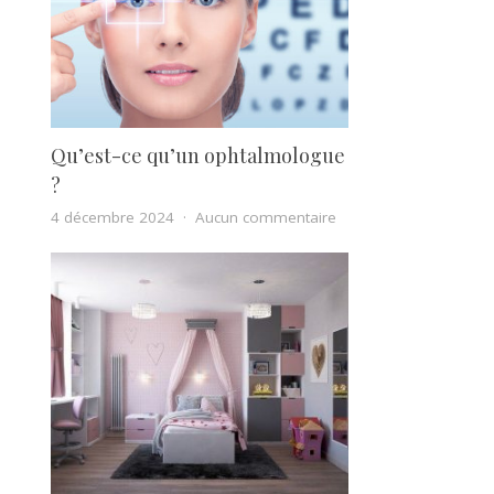
Qu’est-ce qu’un ophtalmologue
?
sur Qu’est-ce qu’un o
4 décembre 2024
Aucun commentaire