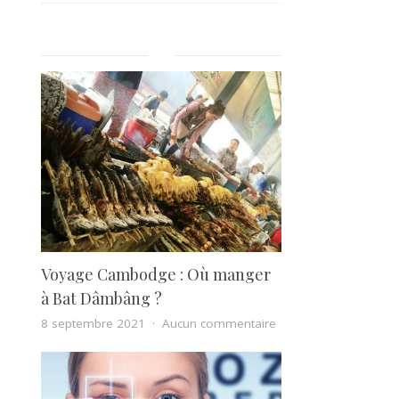
Voyage Cambodge : Où manger
à Bat Dâmbâng ?
sur Voyage Cambodg
8 septembre 2021
Aucun commentaire