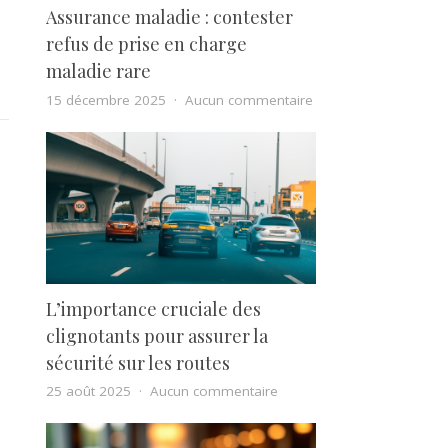
Assurance maladie : contester
refus de prise en charge
maladie rare
sur Assurance maladie
15 décembre 2025
Aucun commentaire
L’importance cruciale des
clignotants pour assurer la
sécurité sur les routes
sur L’importance cruciale d
25 août 2025
Aucun commentaire