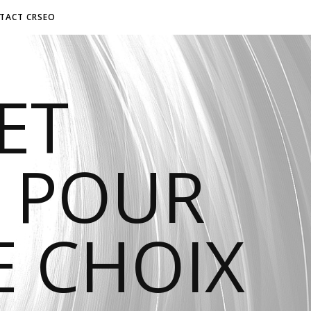
TACT CRSEO
ET
 POUR
E CHOIX