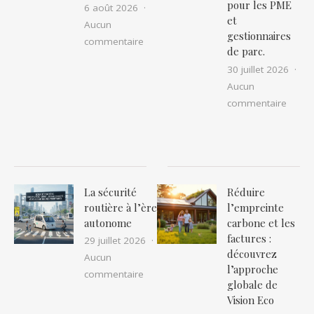
pour les PME
6 août 2026
et
Aucun
gestionnaires
sur Pourquoi marcher 30 minutes par 
commentaire
de parc.
30 juillet 2026
Aucun
sur Le
commentaire
La sécurité
Réduire
routière à l’ère
l’empreinte
autonome
carbone et les
factures :
29 juillet 2026
découvrez
Aucun
l’approche
sur La sécurité routière à l’ère auton
commentaire
globale de
Vision Eco