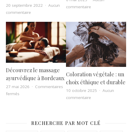
20 septembre 2022
Aucun
sur Test de Paternité 
commentaire
sur Les critères importants à prendre en compte avan
commentaire
Découvrez le massage
Coloration végétale : un
ayurvédique à Bordeaux
choix éthique et durable
27 mai 2026
Commentaires
10 octobre 2025
Aucun
sur Découvrez le massage ayurvédique à Bordeaux
fermés
sur Coloration végétal
commentaire
RECHERCHE PAR MOT CLÉ