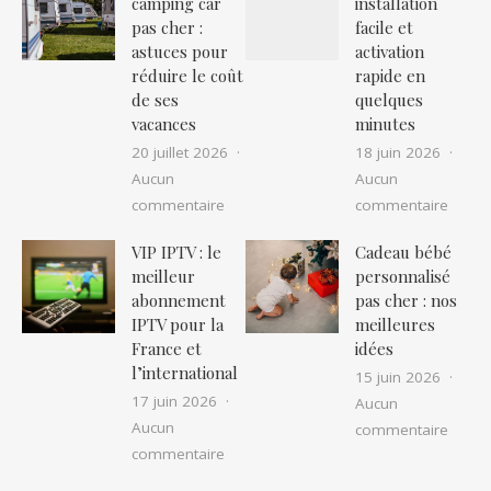
camping car
installation
pas cher :
facile et
astuces pour
activation
réduire le coût
rapide en
de ses
quelques
vacances
minutes
20 juillet 2026
18 juin 2026
Aucun
Aucun
sur Location camping car pas cher : as
sur IP
commentaire
commentaire
VIP IPTV : le
Cadeau bébé
meilleur
personnalisé
abonnement
pas cher : nos
IPTV pour la
meilleures
France et
idées
l’international
15 juin 2026
17 juin 2026
Aucun
Aucun
sur Ca
commentaire
sur VIP IPTV : le meilleur abonnement I
commentaire