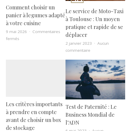
Comment choisir un
Le service de Moto-Taxi
panier à legumes adapté
à Toulouse : Un moyen
à votre cuisine
pratique et rapide de se
9 mai 2026
Commentaires
déplacer
sur Comment choisir un panier à legumes adapté à votre cu
fermés
2 janvier 2023
Aucun
sur Le service de Mot
commentaire
Les critères importants
Test de Paternité : Le
à prendre en compte
Business Mondial de
avant de choisir un box
l’ADN
de stockage
6 mai 2023
Aucun