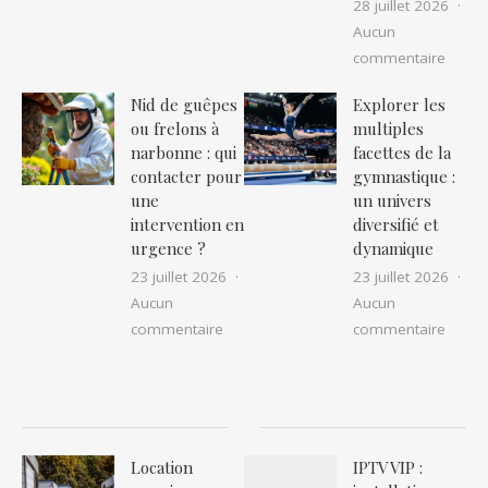
28 juillet 2026
Aucun
sur Ré
commentaire
Nid de guêpes
Explorer les
ou frelons à
multiples
narbonne : qui
facettes de la
contacter pour
gymnastique :
une
un univers
intervention en
diversifié et
urgence ?
dynamique
23 juillet 2026
23 juillet 2026
Aucun
Aucun
sur Nid de guêpes ou frelons à narbon
sur Ex
commentaire
commentaire
Location
IPTV VIP :