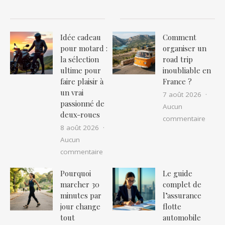
Idée cadeau
Comment
pour motard :
organiser un
la sélection
road trip
ultime pour
inoubliable en
faire plaisir à
France ?
un vrai
7 août 2026
passionné de
Aucun
deux-roues
sur Co
commentaire
8 août 2026
Aucun
sur Idée cadeau pour motard : la sélec
commentaire
Pourquoi
Le guide
marcher 30
complet de
minutes par
l’assurance
jour change
flotte
tout
automobile