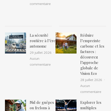
sur Cohérence cardiaque : pourquoi cet
commentaire
La sécurité
Réduire
routière à l’ère
l’empreinte
autonome
carbone et les
factures :
29 juillet 2026
découvrez
Aucun
l’approche
sur La sécurité routière à l’ère auton
commentaire
globale de
Vision Eco
28 juillet 2026
Aucun
sur Ré
commentaire
Nid de guêpes
Explorer les
ou frelons à
multiples