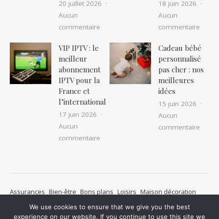
20 juillet 2026
18 juin 2026
Aucun
Aucun
sur Location camping car pas cher : as
sur IP
commentaire
commentaire
VIP IPTV : le
Cadeau bébé
meilleur
personnalisé
abonnement
pas cher : nos
IPTV pour la
meilleures
France et
idées
l’international
15 juin 2026
17 juin 2026
Aucun
Aucun
sur Ca
commentaire
sur VIP IPTV : le meilleur abonnement I
commentaire
Assurances
Bien-être
Bons plans
Loisirs
Maison décoration
Métiers
Mode
Non classé
Pratique
Santé
We use cookies to ensure that we give you the best
Transports de personnes
Voyages
Mentions légales
experience on our website. If you continue to use this site we