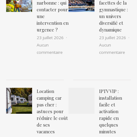
narbonne : qui
facettes de la
contacter pour
gymnastique :
une
un univers
intervention en
diversifié et
urgence ?
dynamique
23 juillet 2026
23 juillet 2026
Aucun
Aucun
sur Nid de guêpes ou frelons à narbon
sur Ex
commentaire
commentaire
Location
IPTV VIP :
camping car
installation
pas cher :
facile et
astuces pour
activation
réduire le coût
rapide en
de ses
quelques
vacances
minutes