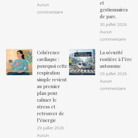
et
Aucun
gestionnaires
sur Pourquoi marcher 30 minutes par 
commentaire
de parc.
30 juillet 2026
Aucun
sur Le
commentaire
Cohérence
La sécurité
cardiaque :
routière à l’ère
pourquoi cette
autonome
respiration
29 juillet 2026
simple revient
Aucun
au premier
sur La
commentaire
plan pour
calmer le
stress et
retrouver de
l’énergie
29 juillet 2026
Aucun