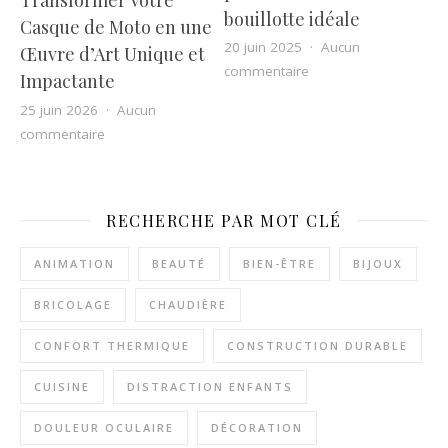
Transformer Votre
bouillotte idéale
Casque de Moto en une
20 juin 2025
Aucun
Œuvre d’Art Unique et
sur Les 5 critères esse
commentaire
Impactante
25 juin 2026
Aucun
sur Le Guide Complet pour Transformer Votre Casque
commentaire
RECHERCHE PAR MOT CLÉ
ANIMATION
BEAUTÉ
BIEN-ÊTRE
BIJOUX
BRICOLAGE
CHAUDIÈRE
CONFORT THERMIQUE
CONSTRUCTION DURABLE
CUISINE
DISTRACTION ENFANTS
DOULEUR OCULAIRE
DÉCORATION