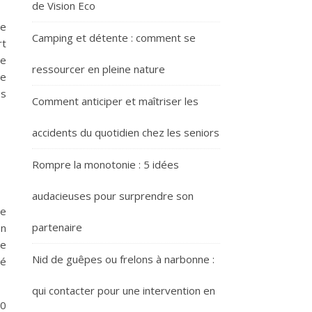
de Vision Eco
de
Camping et détente : comment se
rt
ue
ressourcer en pleine nature
ne
es
Comment anticiper et maîtriser les
accidents du quotidien chez les seniors
Rompre la monotonie : 5 idées
audacieuses pour surprendre son
ie
partenaire
en
de
Nid de guêpes ou frelons à narbonne :
té
qui contacter pour une intervention en
20