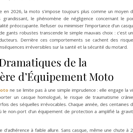
uelle en 2026, la moto s’impose toujours plus comme un moyen 
ès grandissant, le phénomène de négligence concernant le po
ité préoccupante. Refuser ou minimiser l’importance d’un casq
e gants robustes transcende le simple mauvais choix : c’est u
ucteurs. Derrière ces comportements se cachent des risqu
nséquences irréversibles sur la santé et la sécurité du motard.
Dramatiques de la
ière d’Équipement Moto
moto
ne se limite pas à une simple imprudence : elle engage la v
porter un casque homologué, le risque de traumatisme crâni
fois des séquelles irrévocables. Chaque année, des centaines 
ù le non-port d’un équipement de protection a amplifié la gravi
e d’adhérence à faible allure. Sans casque, même une chute à 