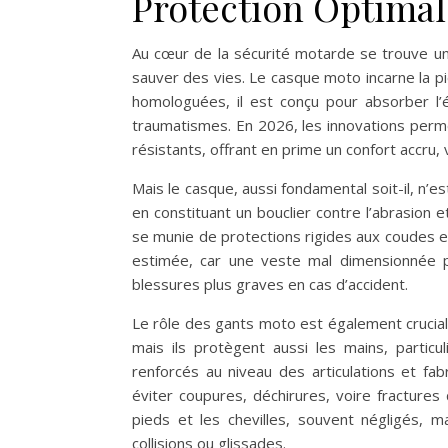
Protection Optimal
Au cœur de la sécurité motarde se trouve u
sauver des vies. Le casque moto incarne la 
homologuées, il est conçu pour absorber l’
traumatismes. En 2026, les innovations perm
résistants, offrant en prime un confort accru,
Mais le casque, aussi fondamental soit-il, n’e
en constituant un bouclier contre l’abrasion e
se munie de protections rigides aux coudes e
estimée, car une veste mal dimensionnée p
blessures plus graves en cas d’accident.
Le rôle des gants moto est également crucial.
mais ils protègent aussi les mains, partic
renforcés au niveau des articulations et fa
éviter coupures, déchirures, voire fractures
pieds et les chevilles, souvent négligés, 
collisions ou glissades.