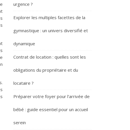
de
urgence ?
nt
Explorer les multiples facettes de la
es
es
gymnastique : un univers diversifié et
nt
dynamique
rs
Contrat de location : quelles sont les
de
un
obligations du propriétaire et du
s.
locataire ?
es
ns
Préparer votre foyer pour l’arrivée de
bébé : guide essentiel pour un accueil
serein