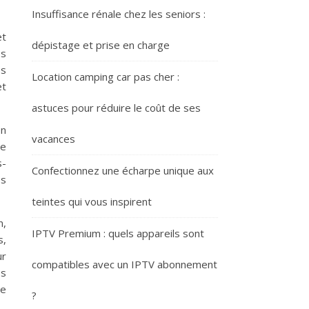
Insuffisance rénale chez les seniors :
et
dépistage et prise en charge
es
es
Location camping car pas cher :
et
astuces pour réduire le coût de ses
on
vacances
le
s-
Confectionnez une écharpe unique aux
es
teintes qui vous inspirent
n,
IPTV Premium : quels appareils sont
s,
ur
compatibles avec un IPTV abonnement
es
de
?