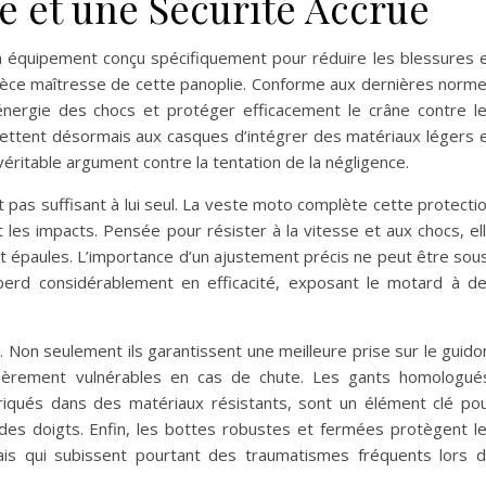
e et une Sécurité Accrue
n équipement conçu spécifiquement pour réduire les blessures 
pièce maîtresse de cette panoplie. Conforme aux dernières norm
énergie des chocs et protéger efficacement le crâne contre l
ettent désormais aux casques d’intégrer des matériaux légers 
 véritable argument contre la tentation de la négligence.
st pas suffisant à lui seul. La veste moto complète cette protecti
t les impacts. Pensée pour résister à la vitesse et aux chocs, el
t épaules. L’importance d’un ajustement précis ne peut être sou
erd considérablement en efficacité, exposant le motard à d
 Non seulement ils garantissent une meilleure prise sur le guido
ulièrement vulnérables en cas de chute. Les gants homologué
briqués dans des matériaux résistants, sont un élément clé po
 des doigts. Enfin, les bottes robustes et fermées protègent l
mais qui subissent pourtant des traumatismes fréquents lors 