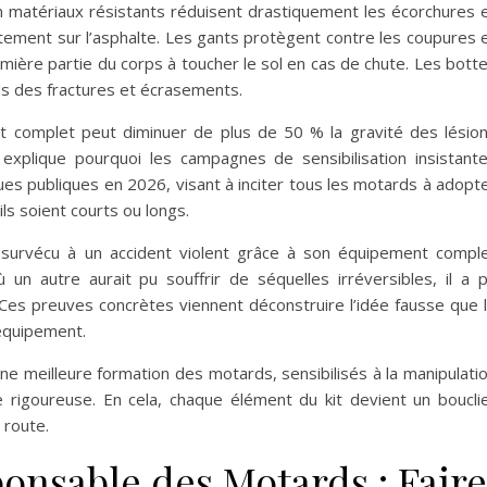
 matériaux résistants réduisent drastiquement les écorchures 
ttement sur l’asphalte. Les gants protègent contre les coupures 
mière partie du corps à toucher le sol en cas de chute. Les bott
ds des fractures et écrasements.
t complet peut diminuer de plus de 50 % la gravité des lésio
e explique pourquoi les campagnes de sensibilisation insistant
ues publiques en 2026, visant à inciter tous les motards à adopt
ls soient courts ou longs.
 survécu à un accident violent grâce à son équipement compl
ù un autre aurait pu souffrir de séquelles irréversibles, il a 
Ces preuves concrètes viennent déconstruire l’idée fausse que 
’équipement.
une meilleure formation des motards, sensibilisés à la manipulati
 rigoureuse. En cela, chaque élément du kit devient un boucli
 route.
nsable des Motards : Faire