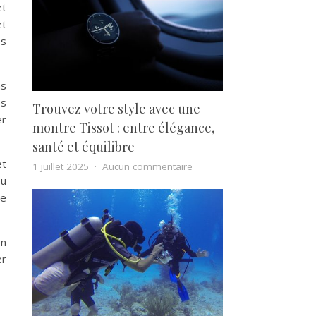
et
et
es
ns
es
Trouvez votre style avec une
er
montre Tissot : entre élégance,
santé et équilibre
et
sur Trouvez votre style avec
1 juillet 2025
Aucun commentaire
pu
le
on
er