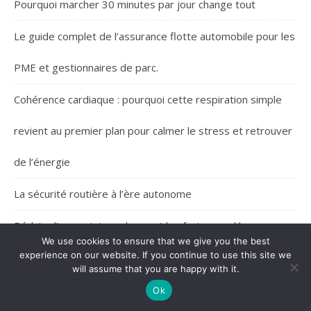
Pourquoi marcher 30 minutes par jour change tout
Le guide complet de l’assurance flotte automobile pour les
PME et gestionnaires de parc.
Cohérence cardiaque : pourquoi cette respiration simple
revient au premier plan pour calmer le stress et retrouver
de l’énergie
La sécurité routière à l’ère autonome
Réduire l’empreinte carbone et les factures : découvrez
We use cookies to ensure that we give you the best
experience on our website. If you continue to use this site we
l’approche globale de Vision Eco
will assume that you are happy with it.
Camping et détente : comment se ressourcer en pleine
Ok