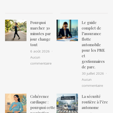
Pourquoi
Le guide
marcher 30
complet de
minutes par
l’assurance
jour change
flotte
tout
automobile
pour les PME
6 août 2026
et
Aucun
gestionnaires
sur Pourquoi marcher 30 minutes par 
commentaire
de parc.
30 juillet 2026
Aucun
sur Le
commentaire
Cohérence
La sécurité
cardiaque :
routière à l’ère
pourquoi cette
autonome