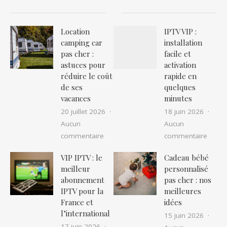
Location
IPTV VIP :
camping car
installation
pas cher :
facile et
astuces pour
activation
réduire le coût
rapide en
de ses
quelques
vacances
minutes
20 juillet 2026
18 juin 2026
Aucun
Aucun
sur Location camping car pas cher : as
sur IP
commentaire
commentaire
VIP IPTV : le
Cadeau bébé
meilleur
personnalisé
abonnement
pas cher : nos
IPTV pour la
meilleures
France et
idées
l’international
15 juin 2026
17 juin 2026