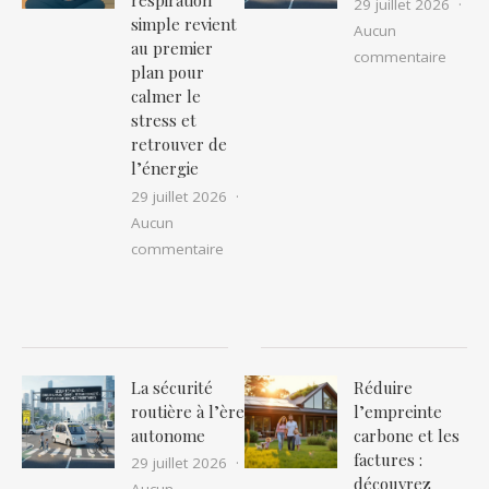
respiration
29 juillet 2026
simple revient
Aucun
au premier
sur La
commentaire
plan pour
calmer le
stress et
retrouver de
l’énergie
29 juillet 2026
Aucun
sur Cohérence cardiaque : pourquoi cet
commentaire
La sécurité
Réduire
routière à l’ère
l’empreinte
autonome
carbone et les
factures :
29 juillet 2026
découvrez