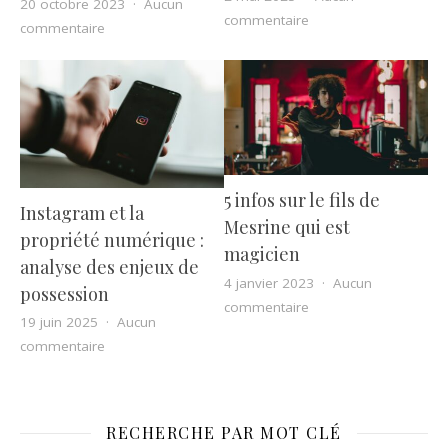
20 octobre 2023
Aucun
sur La Vendée : un li
commentaire
sur Conseils et astuces pour les photographes voyage
commentaire
5 infos sur le fils de
Instagram et la
Mesrine qui est
propriété numérique :
magicien
analyse des enjeux de
4 janvier 2023
Aucun
possession
sur 5 infos sur le fils
commentaire
19 juin 2025
Aucun
sur Instagram et la propriété numérique : analyse de
commentaire
RECHERCHE PAR MOT CLÉ