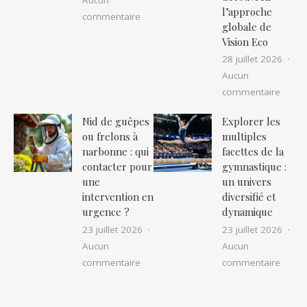
Aucun
l’approche
sur La sécurité routière à l’ère auton
commentaire
globale de
Vision Eco
28 juillet 2026
Aucun
sur Ré
commentaire
Nid de guêpes
Explorer les
ou frelons à
multiples
narbonne : qui
facettes de la
contacter pour
gymnastique :
une
un univers
intervention en
diversifié et
urgence ?
dynamique
23 juillet 2026
23 juillet 2026
Aucun
Aucun
sur Nid de guêpes ou frelons à narbon
sur Ex
commentaire
commentaire