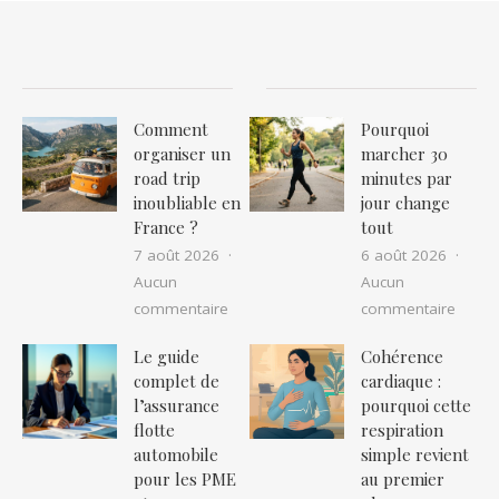
Comment
Pourquoi
organiser un
marcher 30
road trip
minutes par
inoubliable en
jour change
France ?
tout
7 août 2026
6 août 2026
Aucun
Aucun
sur Comment organiser un road trip in
sur P
commentaire
commentaire
Le guide
Cohérence
complet de
cardiaque :
l’assurance
pourquoi cette
flotte
respiration
automobile
simple revient
pour les PME
au premier