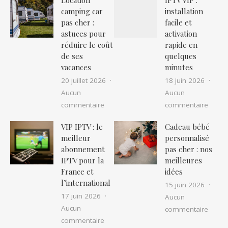
Location
IPTV VIP :
camping car
installation
pas cher :
facile et
astuces pour
activation
réduire le coût
rapide en
de ses
quelques
vacances
minutes
20 juillet 2026
18 juin 2026
Aucun
Aucun
sur Location camping car pas cher : as
sur IP
commentaire
commentaire
VIP IPTV : le
Cadeau bébé
meilleur
personnalisé
abonnement
pas cher : nos
IPTV pour la
meilleures
France et
idées
l’international
15 juin 2026
17 juin 2026
Aucun
Aucun
sur Ca
commentaire
sur VIP IPTV : le meilleur abonnement I
commentaire