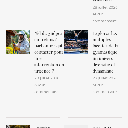
28 juillet 2026
Aucun
sur Ré
commentaire
Nid de guêpes
Explorer les
ou frelons à
multiples
narbonne : qui
facettes de la
contacter pour
gymnastique :
une
un univers
intervention en
diversifié et
urgence ?
dynamique
23 juillet 2026
23 juillet 2026
Aucun
Aucun
sur Nid de guêpes ou frelons à narbon
sur Ex
commentaire
commentaire