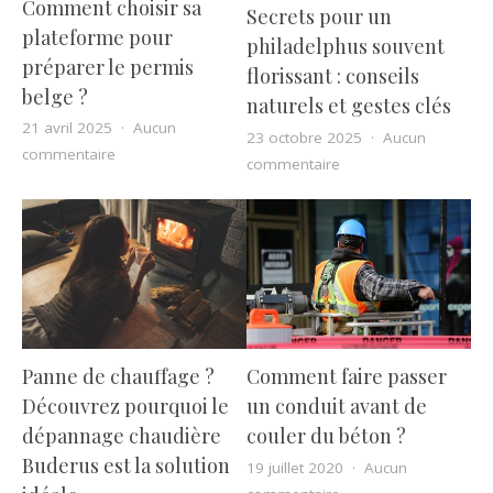
Comment choisir sa
Secrets pour un
plateforme pour
philadelphus souvent
préparer le permis
florissant : conseils
belge ?
naturels et gestes clés
21 avril 2025
Aucun
23 octobre 2025
Aucun
sur Comment choisir sa plateforme pour préparer le 
commentaire
sur Secrets pour un ph
commentaire
Panne de chauffage ?
Comment faire passer
Découvrez pourquoi le
un conduit avant de
dépannage chaudière
couler du béton ?
Buderus est la solution
19 juillet 2020
Aucun
sur Comment faire pas