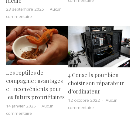
idéale
commentaire
23 septembre 2025
Aucun
sur Panne de chauffage ? Découvrez pourquoi le dépa
commentaire
Les reptiles de
4 Conseils pour bien
compagnie : avantages
choisir son réparateur
et inconvénients pour
d’ordinateur
les futurs propriétaires
12 octobre 2022
Aucun
14 janvier 2025
Aucun
sur 4 Conseils pour bi
commentaire
sur Les reptiles de compagnie : avantages et inconvéni
commentaire