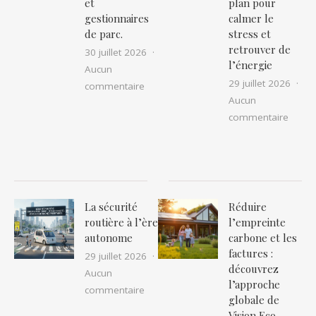
et
plan pour
gestionnaires
calmer le
de parc.
stress et
retrouver de
30 juillet 2026
l’énergie
Aucun
29 juillet 2026
sur Le guide complet de l’assurance fl
commentaire
Aucun
sur Co
commentaire
La sécurité
Réduire
routière à l’ère
l’empreinte
autonome
carbone et les
factures :
29 juillet 2026
découvrez
Aucun
l’approche
sur La sécurité routière à l’ère auton
commentaire
globale de
Vision Eco