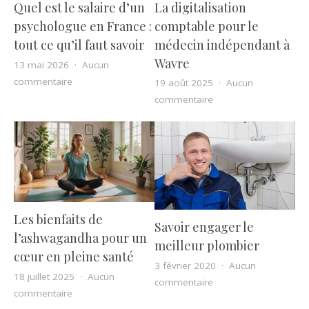
La digitalisation
Quel est le salaire d’un
comptable pour le
psychologue en France :
médecin indépendant à
tout ce qu’il faut savoir
Wavre
13 mai 2026
Aucun
sur Quel est le salaire d’un psychologue en France : tou
commentaire
19 août 2025
Aucun
sur La digitalisation
commentaire
Les bienfaits de
Savoir engager le
l’ashwagandha pour un
meilleur plombier
cœur en pleine santé
3 février 2020
Aucun
18 juillet 2025
Aucun
sur Savoir engager le
commentaire
sur Les bienfaits de l’ashwagandha pour un cœur en p
commentaire