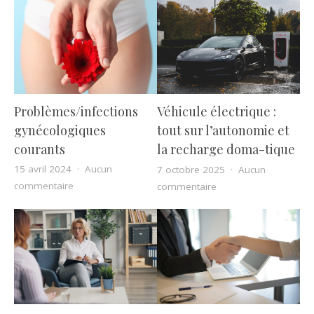
Problèmes/infections
Véhicule électrique :
gynécologiques
tout sur l’autonomie et
courants
la recharge doma-tique
15 avril 2024
Aucun
7 octobre 2025
Aucun
sur Problèmes/infections gynécologiques courants
sur Véhicule électriqu
commentaire
commentaire