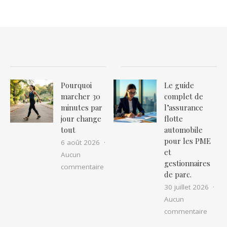
Pourquoi
Le guide
marcher 30
complet de
minutes par
l’assurance
jour change
flotte
tout
automobile
pour les PME
6 août 2026
et
Aucun
gestionnaires
sur Pourquoi marcher 30 minutes par 
commentaire
de parc.
30 juillet 2026
Aucun
sur Le
commentaire