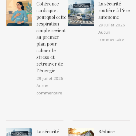
Cohérence
La sécurité
cardiaque :
routière à l’ère
pourquoi cette
autonome
respiration
29 juillet 2026
simple revient
Aucun
au premier
sur La
commentaire
plan pour
calmer le
stress et
retrouver de
l’énergie
29 juillet 2026
Aucun
sur Cohérence cardiaque : pourquoi cet
commentaire
La sécurité
Réduire