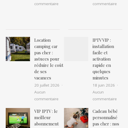
sur Nid de guêpes ou frelons à narbon
sur Ex
commentaire
commentaire
Location
IPTV VIP :
camping car
installation
pas cher :
facile et
astuces pour
activation
réduire le coût
rapide en
de ses
quelques
vacances
minutes
20 juillet 2026
18 juin 2026
Aucun
Aucun
sur Location camping car pas cher : as
sur IP
commentaire
commentaire
VIP IPTV : le
Cadeau bébé
meilleur
personnalisé
abonnement
pas cher : nos