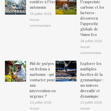
routière à l’ère
l’empreinte
autonome
carbone et les
factures :
29 juillet 2026
découvrez
Aucun
l’approche
sur La sécurité routière à l’ère auton
commentaire
globale de
Vision Eco
28 juillet 2026
Aucun
sur Ré
commentaire
Nid de guêpes
Explorer les
ou frelons à
multiples
narbonne : qui
facettes de la
contacter pour
gymnastique :
une
un univers
intervention en
diversifié et
urgence ?
dynamique
23 juillet 2026
23 juillet 2026
Aucun
Aucun