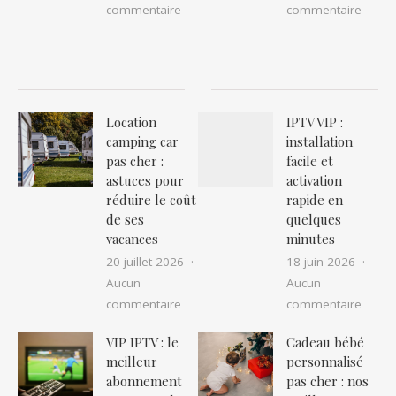
sur Nid de guêpes ou frelons à narbon
sur Ex
commentaire
commentaire
Location
IPTV VIP :
camping car
installation
pas cher :
facile et
astuces pour
activation
réduire le coût
rapide en
de ses
quelques
vacances
minutes
20 juillet 2026
18 juin 2026
Aucun
Aucun
sur Location camping car pas cher : as
sur IP
commentaire
commentaire
VIP IPTV : le
Cadeau bébé
meilleur
personnalisé
abonnement
pas cher : nos