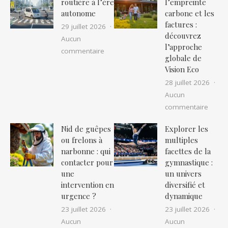
routière à l’ère
l’empreinte
autonome
carbone et les
factures :
29 juillet 2026
découvrez
Aucun
l’approche
sur La sécurité routière à l’ère auton
commentaire
globale de
Vision Eco
28 juillet 2026
Aucun
sur Ré
commentaire
Nid de guêpes
Explorer les
ou frelons à
multiples
narbonne : qui
facettes de la
contacter pour
gymnastique :
une
un univers
intervention en
diversifié et
urgence ?
dynamique
23 juillet 2026
23 juillet 2026
Aucun
Aucun