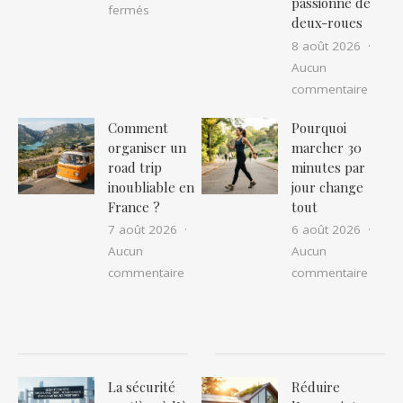
passionné de
sur Cuir chevelu gratte : quelles sont les cau
fermés
deux-roues
8 août 2026
Aucun
sur Id
commentaire
Comment
Pourquoi
organiser un
marcher 30
road trip
minutes par
inoubliable en
jour change
France ?
tout
7 août 2026
6 août 2026
Aucun
Aucun
sur Comment organiser un road trip in
sur P
commentaire
commentaire
La sécurité
Réduire