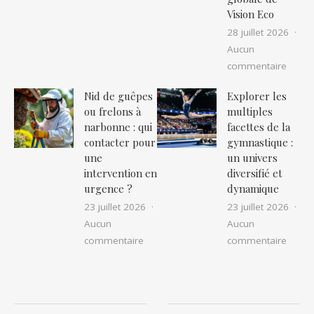
Vision Eco
28 juillet 2026
Aucun
sur Ré
commentaire
Nid de guêpes
Explorer les
ou frelons à
multiples
narbonne : qui
facettes de la
contacter pour
gymnastique :
une
un univers
intervention en
diversifié et
urgence ?
dynamique
23 juillet 2026
23 juillet 2026
Aucun
Aucun
sur Nid de guêpes ou frelons à narbon
sur Ex
commentaire
commentaire