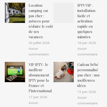
Location
IPTV VIP :
camping car
installation
pas cher :
facile et
astuces pour
activation
réduire le coût
rapide en
de ses
quelques
vacances
minutes
20 juillet 2026
18 juin 2026
Aucun
Aucun
sur Location camping car pas cher : as
sur IP
commentaire
commentaire
VIP IPTV : le
Cadeau bébé
meilleur
personnalisé
abonnement
pas cher : nos
IPTV pour la
meilleures
France et
idées
l’international
15 juin 2026
17 juin 2026
Aucun
Aucun
sur Ca
commentaire