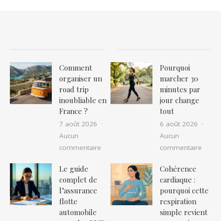
Comment
Pourquoi
organiser un
marcher 30
road trip
minutes par
inoubliable en
jour change
France ?
tout
7 août 2026
6 août 2026
Aucun
Aucun
sur Comment organiser un road trip in
sur P
commentaire
commentaire
Le guide
Cohérence
complet de
cardiaque :
l’assurance
pourquoi cette
flotte
respiration
automobile
simple revient