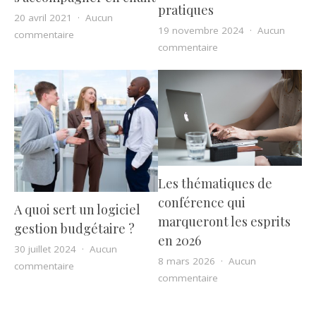
pratiques
20 avril 2021
Aucun
19 novembre 2024
Aucun
sur Les instruments les plus utilisés pour s’accompag
commentaire
sur Adapter l’alimenta
commentaire
Les thématiques de
conférence qui
A quoi sert un logiciel
marqueront les esprits
gestion budgétaire ?
en 2026
30 juillet 2024
Aucun
8 mars 2026
Aucun
sur A quoi sert un logiciel gestion budgétaire ?
commentaire
sur Les thématiques d
commentaire