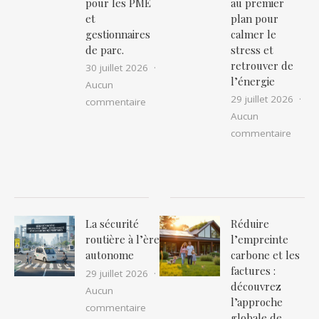
pour les PME
au premier
et
plan pour
gestionnaires
calmer le
de parc.
stress et
retrouver de
30 juillet 2026
l’énergie
Aucun
29 juillet 2026
sur Le guide complet de l’assurance fl
commentaire
Aucun
sur Co
commentaire
La sécurité
Réduire
routière à l’ère
l’empreinte
autonome
carbone et les
factures :
29 juillet 2026
découvrez
Aucun
l’approche
sur La sécurité routière à l’ère auton
commentaire
globale de